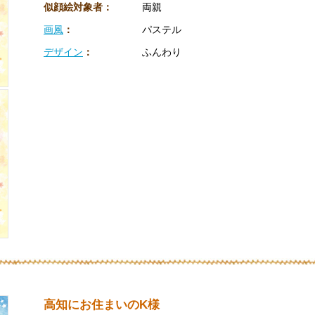
似顔絵対象者：
両親
画風
：
パステル
デザイン
：
ふんわり
高知にお住まいのK様