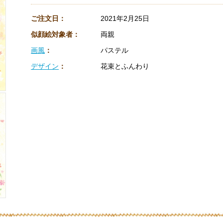
ご注文日：
2021年2月25日
似顔絵対象者：
両親
画風
：
パステル
デザイン
：
花束とふんわり