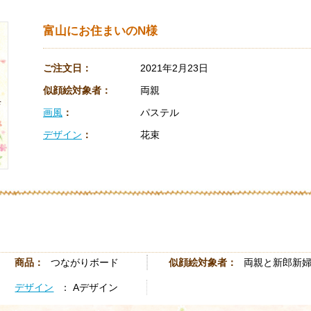
富山にお住まいのN様
ご注文日：
2021年2月23日
似顔絵対象者：
両親
画風
：
パステル
デザイン
：
花束
商品：
つながりボード
似顔絵対象者：
両親と新郎新
デザイン
： Aデザイン