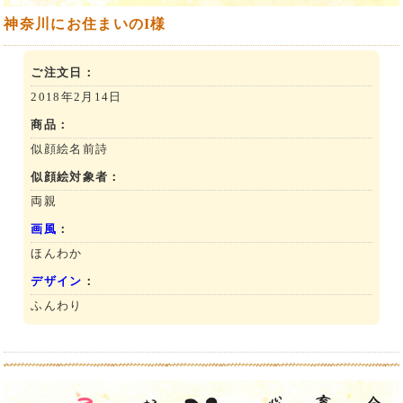
神奈川にお住まいのI様
ご注文日：
2018年2月14日
商品：
似顔絵名前詩
似顔絵対象者：
両親
画風
：
ほんわか
デザイン
：
ふんわり