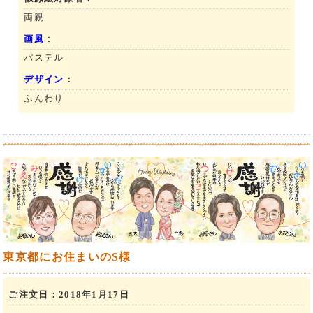
両親
画風
：
パステル
デザイン
：
ふんわり
東京都にお住まいのS様
ご注文日：
2018年1月17日