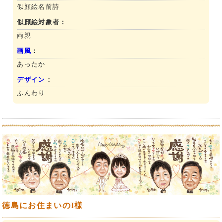
似顔絵名前詩
似顔絵対象者：
両親
画風
：
あったか
デザイン
：
ふんわり
徳島にお住まいのI様