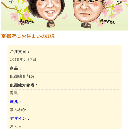
京都府にお住まいのH様
ご注文日：
2018年2月7日
商品：
似顔絵名前詩
似顔絵対象者：
両親
画風
：
ほんわか
デザイン
：
さくら