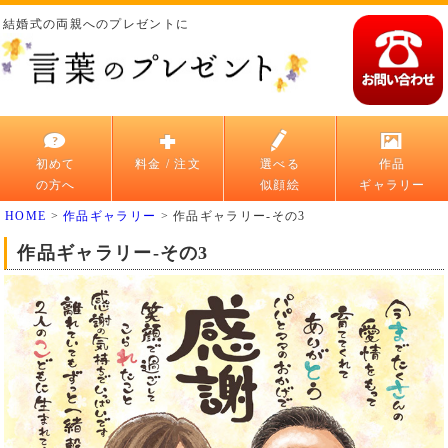
結婚式の両親へのプレゼントに
初めて
料金 / 注文
選べる
作品
の方へ
似顔絵
ギャラリー
HOME
>
作品ギャラリー
>
作品ギャラリー-その3
作品ギャラリー-その3